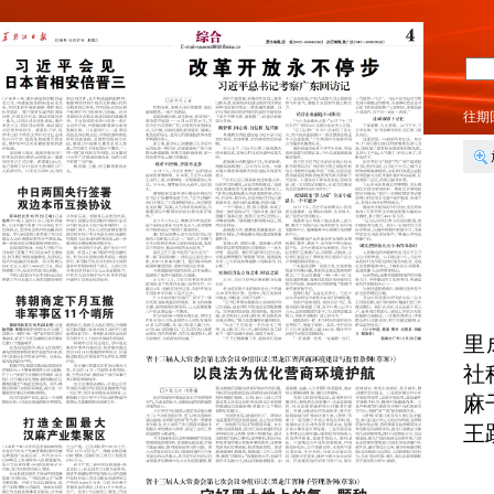
往期
里
社
麻
王