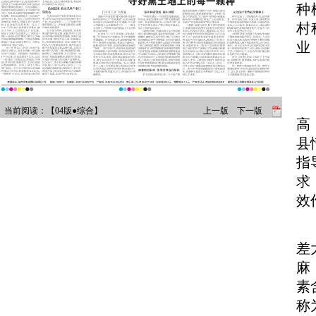
种
村
业
当前阅读：【04版●综合】
上一版
下一版
高
文章目录
县
指
习近平会见日本首相安倍晋三
求
效
改革开放永不停步
中日两国央行签署双边本币互换协议
差
韩朝商定下月互撤非军事区11个哨所
麻
打造全国最大汉麻产业集聚区
素
以良法为优化营商环境护航
称