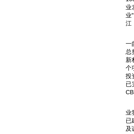
业
业
江
一
总
新
个
投
已
C
业
已
及