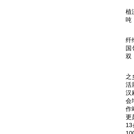
植
吨
纤
国
双
之
活
汉
会
作
更
1
1