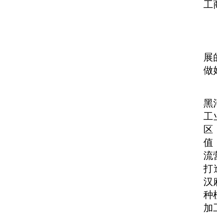
工
展
做
黑
工
区
值
流
打
汉
种
加