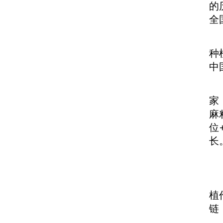
的
守好黑土地上的每一颗种
全
种
中
家
麻
位
长
植
链