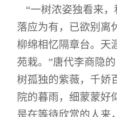
“一树浓姿独看来
落应为有，已欲别离
柳绵相忆隔章台。天
苑栽。”唐代李商隐
树孤独的紫薇，千娇
院的暮雨，细蒙蒙好
是在等待欣赏的人来