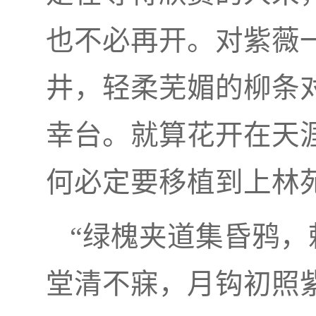
也不必再开。对紫薇
井，轻柔芜媚的柳条
幸台。就算花开在天
何必定要移植到上林
“绿槐夹道集昏鸦
堂清不寐，月钩初照