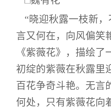
□魏有花
“晓迎秋露一枝新
言又何在，向风偏笑
《紫薇花》，描绘了
初绽的紫薇在秋露里
百花争奇斗艳。无言
何处，只有紫薇花向