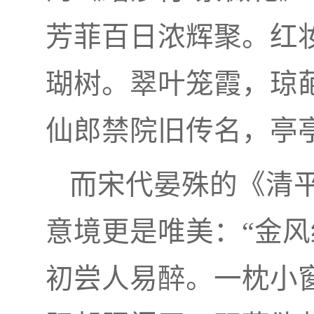
芳菲百日浓辉聚。红
瑚树。翠叶笼霞，琼
仙郎禁院旧传名，亭
而宋代晏殊的《清平
意境更是唯美：“金
初尝人易醉。一枕小