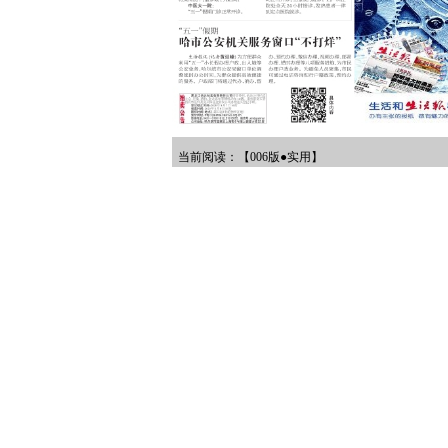
当前阅读：【006版●实用】
文章目录
中央大街“五一”全线管控限流
就诊要提前网上预约挂号
乘高铁可“一证通行”无接触进站
哈市街路“洗澡”降尘迎小长假
22个营业厅不休息
哈市公安机关服务窗口“不打烊”