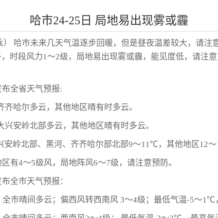
哈市24-25日 局地易出现雾或霾
兵） 哈市未来几天气温逐步回暖，但是昼夜温差较大，请注意防
，时段风力1～2级，局地易出现雾或霾，能见度低，请注
。
发布全省天气预报:
天:齐齐哈尔多云，其他地区晴有时多云。
天:大兴安岭北部多云，其他地区晴有时多云。
兴安岭北部、黑河、齐齐哈尔部北部9～11℃，其他地区12～
地区有4～5级风，局地阵风6～7级，请注意预防。
发布全市天气预报：
：全市晴间多云；偏西风转西南风 3～4级；最低气温-5～1℃