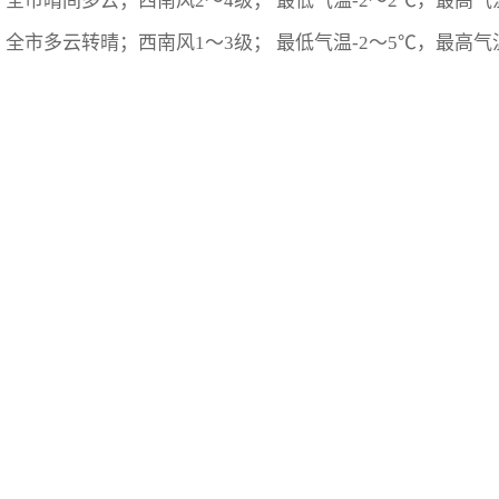
：全市晴间多云；西南风2～4级； 最低气温-2～2℃，最高气温
：全市多云转晴；西南风1～3级； 最低气温-2～5℃，最高气温