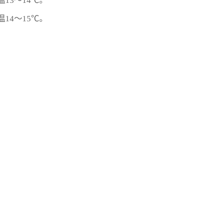
13～14℃。
14～15℃。