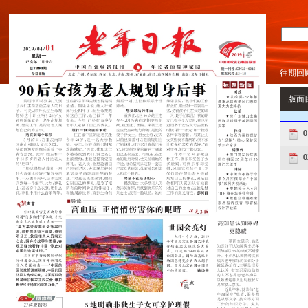
往期回
版面
0