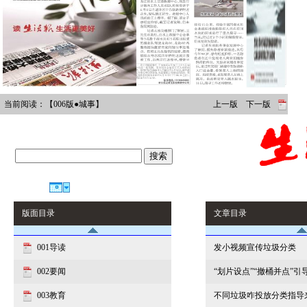
当前阅读：【006版●城事】
上一版
下一版
搜索
往期回顾
版面目录
文章目录
001导读
发小视频宣传垃圾分类
002要闻
“划片设点”“撤桶并点”
003教育
不同垃圾咋投放分类指导