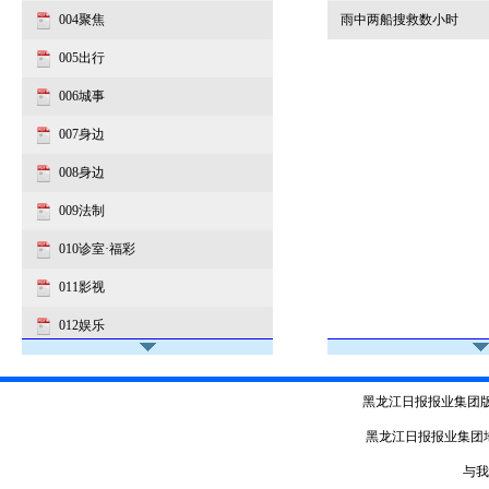
004聚焦
雨中两船搜救数小时
005出行
006城事
007身边
008身边
009法制
010诊室·福彩
011影视
012娱乐
黑龙江日报报业集团
黑龙江日报报业集团
与我