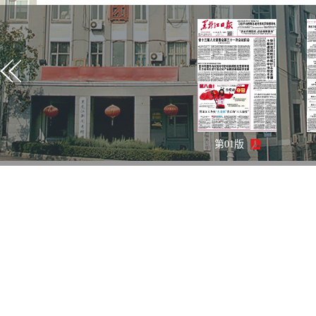
第
01
版