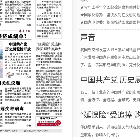
时政
★今年上半年全国纪检监察机关共处分
★国家反恐办：坚决反对在反恐问题
★国家卫健委：积极推动国家层面
声音
我国外交部发言人15日就48国致
广大发展中国家在联名函中发出压
学、歪曲事实形成鲜明对照，充分
中国共产党 历史
15日，位于北京的中国共产党历史展
物，全方位、全过程、全景式、史诗
“延误险”受追捧
伴随夏季到来，近期极端天气状况频
至取消，影响人们出行。