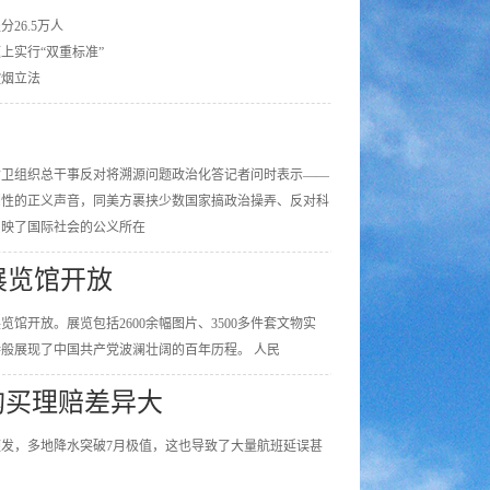
26.5万人
上实行“双重标准”
控烟立法
函世卫组织总干事反对将溯源问题政治化答记者问时表示——
倒性的正义声音，同美方裹挟少数国家搞政治操弄、反对科
反映了国际社会的公义所在
展览馆开放
览馆开放。展览包括2600余幅图片、3500多件套文物实
般展现了中国共产党波澜壮阔的百年历程。 人民
 购买理赔差异大
发，多地降水突破7月极值，这也导致了大量航班延误甚