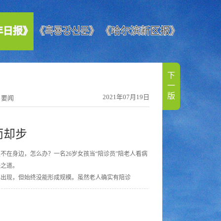
年日报》
《흑룡강신문》
《哈尔滨新区报》
下
一
版
2021年07月19日
：要闻
而却步
不在身边，怎么办？一名26岁女孩当“陪诊员”陪老人看病
决之道。
已出现，但始终没能形成规模。虽然老人确实有陪诊